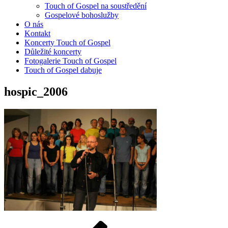
Touch of Gospel na soustředění
Gospelové bohoslužby
O nás
Kontakt
Koncerty Touch of Gospel
Důležité koncerty
Fotogalerie Touch of Gospel
Touch of Gospel dabuje
hospic_2006
Navigace
Předchozí