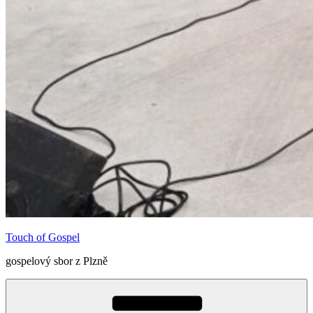
Touch of Gospel
gospelový sbor z Plzně