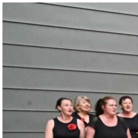
Přejít
k
obsahu
webu