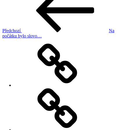
příspěvek
Předchozí
Na
počátku bylo slovo…
Důležité
koncerty
Fotogalerie
Touch
of
Gospel