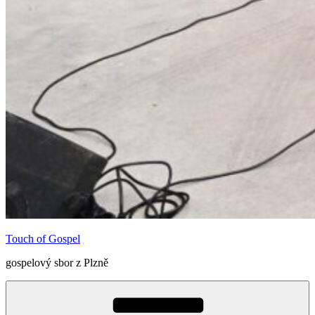
Touch of Gospel
gospelový sbor z Plzně