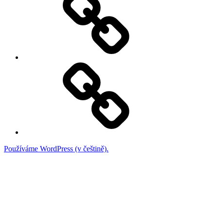
Touch
of
Gospel
Používáme WordPress (v češtině).