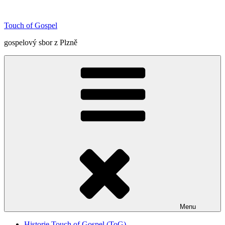
Přejít
k
Touch of Gospel
obsahu
webu
gospelový sbor z Plzně
Menu
Historie Touch of Gospel (ToG)