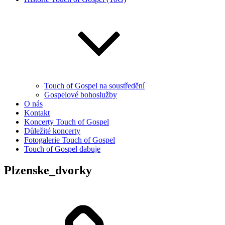
Touch of Gospel na soustředění
Gospelové bohoslužby
O nás
Kontakt
Koncerty Touch of Gospel
Důležité koncerty
Fotogalerie Touch of Gospel
Touch of Gospel dabuje
Plzenske_dvorky
Důležité
koncerty