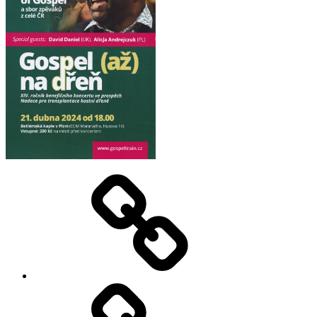
Důležité
koncerty
Fotogalerie
Touch
of