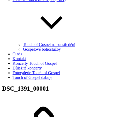
Touch of Gospel na soustředění
Gospelové bohoslužby
O nás
Kontakt
Koncerty Touch of Gospel
Důležité koncerty
Fotogalerie Touch of Gospel
Touch of Gospel dabuje
DSC_1391_00001
Důležité
koncerty