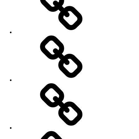
Fotogalerie
Touch
of
Gospel
Koncerty
Touch
of
Gospel
Kontakt