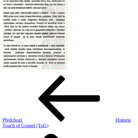
Navigace
Předchozí
příspěvek
pro
příspěvek
Předchozí
Historie
Touch of Gospel (ToG)
Důležité