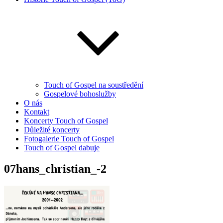
Touch of Gospel na soustředění
Gospelové bohoslužby
O nás
Kontakt
Koncerty Touch of Gospel
Důležité koncerty
Fotogalerie Touch of Gospel
Touch of Gospel dabuje
07hans_christian_-2