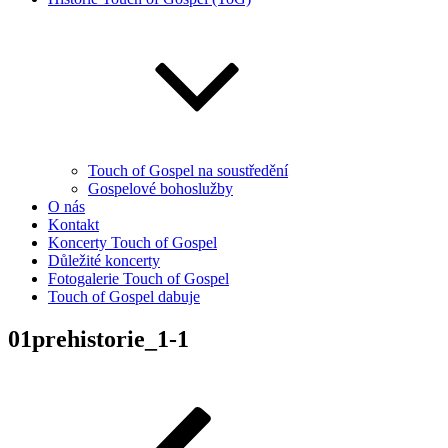
Touch of Gospel na soustředění
Gospelové bohoslužby
O nás
Kontakt
Koncerty Touch of Gospel
Důležité koncerty
Fotogalerie Touch of Gospel
Touch of Gospel dabuje
01prehistorie_1-1
Navigace
Předchozí
příspěvek
pro