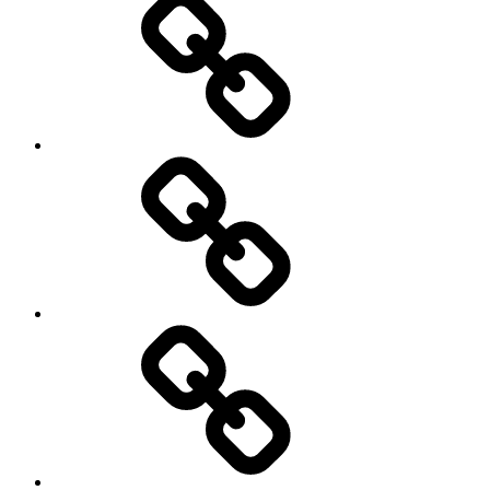
koncerty
Fotogalerie
Touch
of
Gospel
Koncerty
Touch
of
Gospel