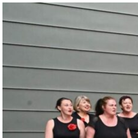
Přejít
k
obsahu
webu